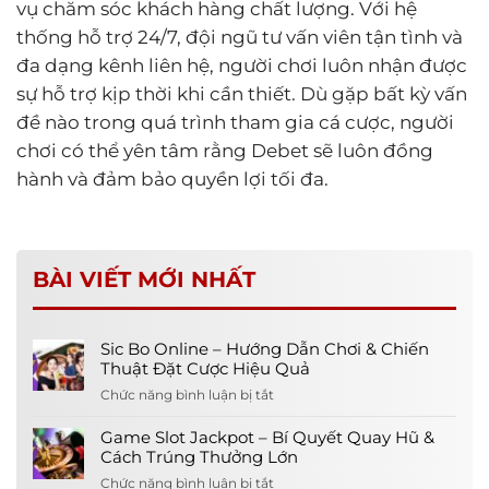
vụ chăm sóc khách hàng chất lượng. Với hệ
thống hỗ trợ 24/7, đội ngũ tư vấn viên tận tình và
đa dạng kênh liên hệ, người chơi luôn nhận được
sự hỗ trợ kịp thời khi cần thiết. Dù gặp bất kỳ vấn
đề nào trong quá trình tham gia cá cược, người
chơi có thể yên tâm rằng Debet sẽ luôn đồng
hành và đảm bảo quyền lợi tối đa.
BÀI VIẾT MỚI NHẤT
Sic Bo Online – Hướng Dẫn Chơi & Chiến
Thuật Đặt Cược Hiệu Quả
Chức năng bình luận bị tắt
ở
Sic
Game Slot Jackpot – Bí Quyết Quay Hũ &
Bo
Cách Trúng Thưởng Lớn
Online
–
Chức năng bình luận bị tắt
ở