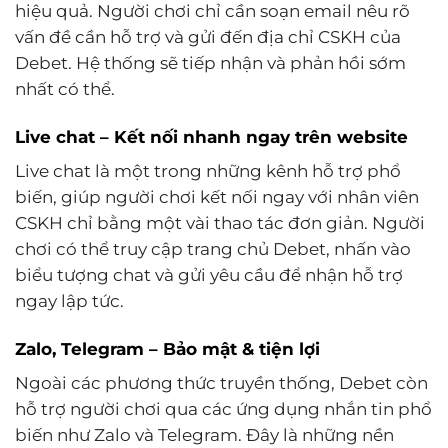
hiệu quả. Người chơi chỉ cần soạn email nêu rõ
vấn đề cần hỗ trợ và gửi đến địa chỉ CSKH của
Debet. Hệ thống sẽ tiếp nhận và phản hồi sớm
nhất có thể.
Live chat – Kết nối nhanh ngay trên website
Live chat là một trong những kênh hỗ trợ phổ
biến, giúp người chơi kết nối ngay với nhân viên
CSKH chỉ bằng một vài thao tác đơn giản. Người
chơi có thể truy cập trang chủ Debet, nhấn vào
biểu tượng chat và gửi yêu cầu để nhận hỗ trợ
ngay lập tức.
Zalo, Telegram – Bảo mật & tiện lợi
Ngoài các phương thức truyền thống, Debet còn
hỗ trợ người chơi qua các ứng dụng nhắn tin phổ
biến như Zalo và Telegram. Đây là những nền