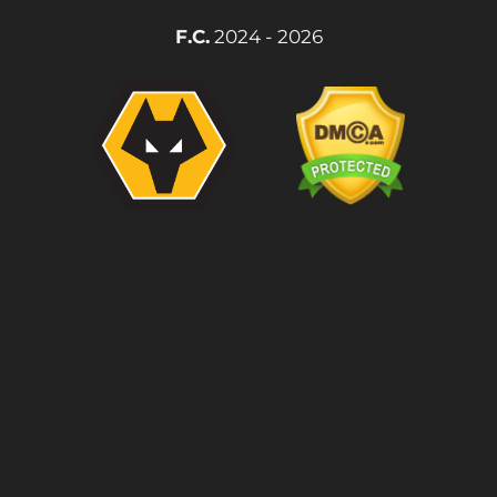
F.C.
2024 - 2026