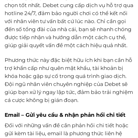
chọn tốt nhất. Debet cung cấp dịch vụ hỗ trợ qua
hotline 24/7, đảm bảo người chơi có thể kết nối
với nhân viên tư vấn bất cứ lúc nào. Chỉ cần gọi
đến số tổng đài của nhà cái, bạn sẽ nhanh chóng
được tiếp nhận và hướng dẫn một cách cụ thể,
giúp giải quyết vấn đề một cách hiệu quả nhất.
Phương thức này đặc biệt hữu ích khi bạn cần hỗ
trợ khẩn cấp như quên mật khẩu, tài khoản bị
khóa hoặc gặp sự cố trong quá trình giao dịch.
Đội ngũ nhân viên chuyên nghiệp của Debet sẽ
giúp bạn xử lý ngay lập tức, đảm bảo trải nghiệm
cá cược không bị gián đoạn.
Email – Gửi yêu cầu & nhận phản hồi chi tiết
Đối với những vấn đề cần phản hồi chi tiết hoặc
gửi kèm tài liệu, email là phương thức liên hệ