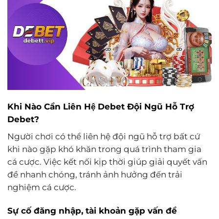
Khi Nào Cần Liên Hệ Debet Đội Ngũ Hỗ Trợ
Debet?
Người chơi có thể liên hệ đội ngũ hỗ trợ bất cứ
khi nào gặp khó khăn trong quá trình tham gia
cá cược. Việc kết nối kịp thời giúp giải quyết vấn
đề nhanh chóng, tránh ảnh hưởng đến trải
nghiệm cá cược.
Sự cố đăng nhập, tài khoản gặp vấn đề