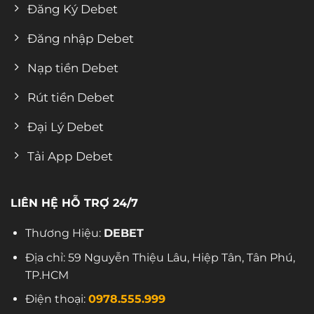
Đăng Ký Debet
Đăng nhập Debet
Nạp tiền Debet
Rút tiền Debet
Đại Lý Debet
Tải App Debet
LIÊN HỆ HỖ TRỢ 24/7
Thương Hiệu:
DEBET
Địa chỉ: 59 Nguyễn Thiệu Lâu, Hiệp Tân, Tân Phú,
TP.HCM
Điện thoại:
0978.555.999