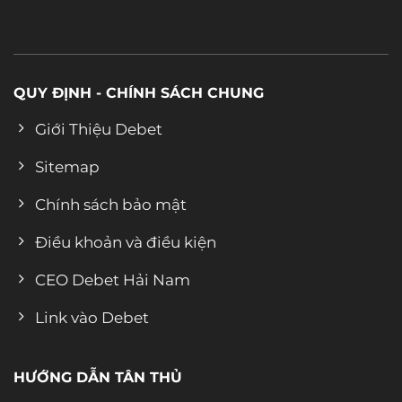
QUY ĐỊNH - CHÍNH SÁCH CHUNG
Giới Thiệu Debet
Sitemap
Chính sách bảo mật
Điều khoản và điều kiện
CEO Debet Hải Nam
Link vào Debet
HƯỚNG DẪN TÂN THỦ