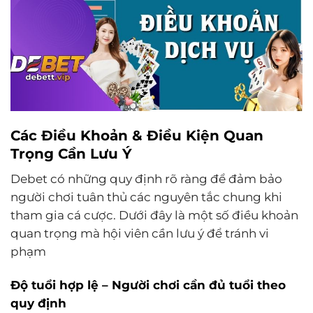
Các Điều Khoản & Điều Kiện Quan
Trọng Cần Lưu Ý
Debet có những quy định rõ ràng để đảm bảo
người chơi tuân thủ các nguyên tắc chung khi
tham gia cá cược. Dưới đây là một số điều khoản
quan trọng mà hội viên cần lưu ý để tránh vi
phạm
Độ tuổi hợp lệ – Người chơi cần đủ tuổi theo
quy định