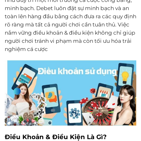
như duy trì một môi trường cá cược công bằng,
minh bạch. Debet luôn đặt sự minh bạch và an
toàn lên hàng đầu bằng cách đưa ra các quy định
rõ ràng mà tất cả người chơi cần tuân thủ. Việc
nắm vững điều khoản & điều kiện không chỉ giúp
người chơi tránh vi phạm mà còn tối ưu hóa trải
nghiệm cá cược
Điều Khoản & Điều Kiện Là Gì?