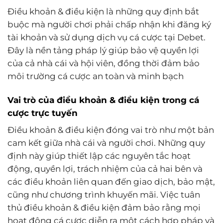
Điều khoản & điều kiện là những quy định bắt
buộc mà người chơi phải chấp nhận khi đăng ký
tài khoản và sử dụng dịch vụ cá cược tại Debet.
Đây là nền tảng pháp lý giúp bảo vệ quyền lợi
của cả nhà cái và hội viên, đồng thời đảm bảo
môi trường cá cược an toàn và minh bạch
Vai trò của điều khoản & điều kiện trong cá
cược trực tuyến
Điều khoản & điều kiện đóng vai trò như một bản
cam kết giữa nhà cái và người chơi. Những quy
định này giúp thiết lập các nguyên tắc hoạt
động, quyền lợi, trách nhiệm của cả hai bên và
các điều khoản liên quan đến giao dịch, bảo mật,
cũng như chương trình khuyến mãi. Việc tuân
thủ điều khoản & điều kiện đảm bảo rằng mọi
hoạt động cá cược diễn ra một cách hợp pháp và