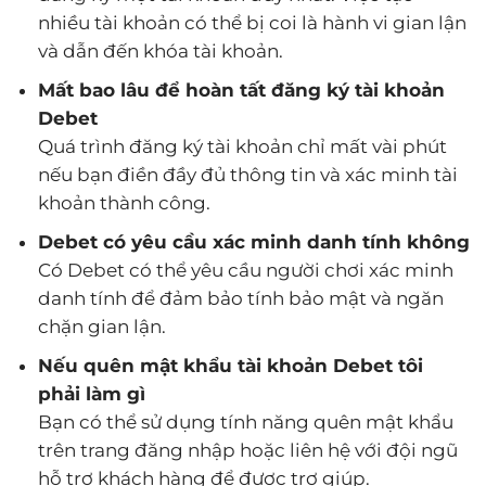
nhiều tài khoản có thể bị coi là hành vi gian lận
và dẫn đến khóa tài khoản.
Mất bao lâu để hoàn tất đăng ký tài khoản
Debet
Quá trình đăng ký tài khoản chỉ mất vài phút
nếu bạn điền đầy đủ thông tin và xác minh tài
khoản thành công.
Debet có yêu cầu xác minh danh tính không
Có Debet có thể yêu cầu người chơi xác minh
danh tính để đảm bảo tính bảo mật và ngăn
chặn gian lận.
Nếu quên mật khẩu tài khoản Debet tôi
phải làm gì
Bạn có thể sử dụng tính năng quên mật khẩu
trên trang đăng nhập hoặc liên hệ với đội ngũ
hỗ trợ khách hàng để được trợ giúp.