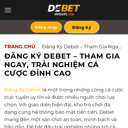
Bỏ
qua
nội
dung
Đăng ký
Đăng nhập
TRANG CHỦ
/
Đăng Ký Debet – Tham Gia Ngay,
Trải Nghiệm Cá Cược Đỉnh Cao
ĐĂNG KÝ DEBET – THAM GIA
NGAY, TRẢI NGHIỆM CÁ
CƯỢC ĐỈNH CAO
Đăng Ký Debet
là một trong những cổng cá cược
trực tuyến uy tín và được nhiều người chơi lựa
chọn. Với giao diện hiện đại, kho trò chơi đa
dạng cùng hệ thống bảo mật tiên tiến, Debet
mang đến một sân chơi an toàn, minh bạch và
hấp dẫn. Để bắt đầu trải nghiệm những trò cá