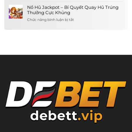
Cách
Texas
Dẫn
Nổ Hũ Jackpot – Bí Quyết Quay Hũ Trúng
Trúng
Poker
Chơi
Thưởng Cực Khủng
Thưởng
Việt
&
Lớn
Nam
Chức năng bình luận bị tắt
Chiến
ở
–
Thuật
Nổ
Hướng
Thắng
Hũ
Dẫn
Lớn
Jackpot
&
–
Chiến
Bí
Thuật
Quyết
Chơi
Quay
Hiệu
Hũ
Quả
Trúng
Thưởng
Cực
Khủng