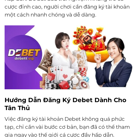
cược đỉnh cao, người chơi cần đăng ký tài khoản
một cách nhanh chóng và dễ dàng.
Hướng Dẫn Đăng Ký Debet Dành Cho
Tân Thủ
Việc đăng ký tài khoản Debet không quá phức
tạp, chỉ cần vài bước cơ bản, bạn đã có thể tham
gia ngay vào thế giới cá cược đầy hấp dẫn.