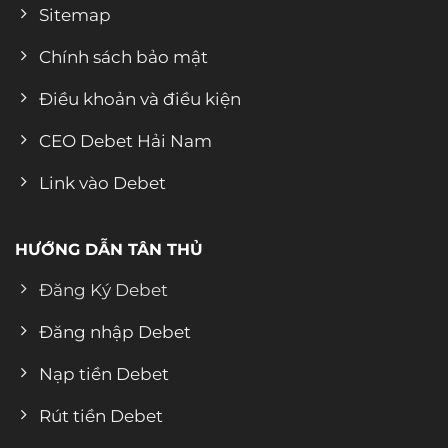
Sitemap
Chính sách bảo mật
Điều khoản và điều kiện
CEO Debet Hải Nam
Link vào Debet
HƯỚNG DẪN TÂN THỦ
Đăng Ký Debet
Đăng nhập Debet
Nạp tiền Debet
Rút tiền Debet