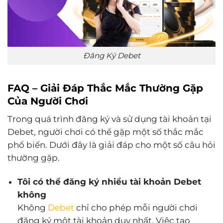
Đăng Ký Debet
FAQ – Giải Đáp Thắc Mắc Thường Gặp
Của Người Chơi
Trong quá trình đăng ký và sử dụng tài khoản tại
Debet, người chơi có thể gặp một số thắc mắc
phổ biến. Dưới đây là giải đáp cho một số câu hỏi
thường gặp.
Tôi có thể đăng ký nhiều tài khoản Debet
không
Không
Debet
chỉ cho phép mỗi người chơi
đăng ký một tài khoản duy nhất. Việc tạo