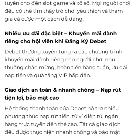
tuyến cho đến slot game và xổ số. Mọi người chơi
đều có thể tìm thấy trò chơi yêu thích và tham
gia cá cược một cách dễ dàng.
Nhiều ưu đãi đặc biệt – Khuyến mãi dành
riêng cho hội viên khi Đăng Ký Debet
Debet thường xuyên tung ra các chương trình
khuyến mãi dành riêng cho người chơi như
thưởng chào mừng, hoàn tiền hàng tuần, ưu đãi
nạp tiền và quà tặng VIP hấp dẫn.
Giao dịch an toàn & nhanh chóng – Nạp rút
tiện lợi, bảo mật cao
Hệ thống thanh toán của Debet hỗ trợ nhiều
phương thức nạp rút tiền, từ ví điện tử, ngân
hàng trực tuyến đến thẻ cào. Tất cả giao dịch
đều được thực hiện nhanh chóng và bảo mật