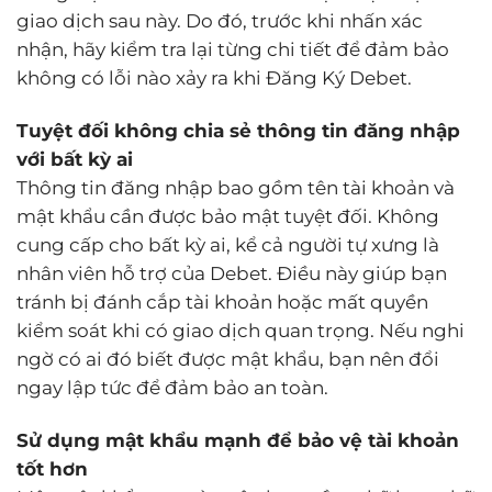
giao dịch sau này. Do đó, trước khi nhấn xác
nhận, hãy kiểm tra lại từng chi tiết để đảm bảo
không có lỗi nào xảy ra khi Đăng Ký Debet.
Tuyệt đối không chia sẻ thông tin đăng nhập
với bất kỳ ai
Thông tin đăng nhập bao gồm tên tài khoản và
mật khẩu cần được bảo mật tuyệt đối. Không
cung cấp cho bất kỳ ai, kể cả người tự xưng là
nhân viên hỗ trợ của Debet. Điều này giúp bạn
tránh bị đánh cắp tài khoản hoặc mất quyền
kiểm soát khi có giao dịch quan trọng. Nếu nghi
ngờ có ai đó biết được mật khẩu, bạn nên đổi
ngay lập tức để đảm bảo an toàn.
Sử dụng mật khẩu mạnh để bảo vệ tài khoản
tốt hơn