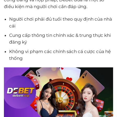
điều kiện mà người chơi cần đáp ứng.
Người chơi phải đủ tuổi theo quy định của nhà
cái
Cung cấp thông tin chính xác & trung thực khi
đăng ký
Không vi phạm các chính sách cá cược của hệ
thống