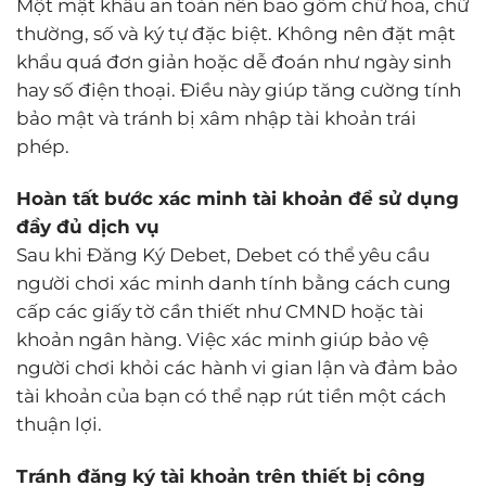
Một mật khẩu an toàn nên bao gồm chữ hoa, chữ
thường, số và ký tự đặc biệt. Không nên đặt mật
khẩu quá đơn giản hoặc dễ đoán như ngày sinh
hay số điện thoại. Điều này giúp tăng cường tính
bảo mật và tránh bị xâm nhập tài khoản trái
phép.
Hoàn tất bước xác minh tài khoản để sử dụng
đầy đủ dịch vụ
Sau khi Đăng Ký Debet, Debet có thể yêu cầu
người chơi xác minh danh tính bằng cách cung
cấp các giấy tờ cần thiết như CMND hoặc tài
khoản ngân hàng. Việc xác minh giúp bảo vệ
người chơi khỏi các hành vi gian lận và đảm bảo
tài khoản của bạn có thể nạp rút tiền một cách
thuận lợi.
Tránh đăng ký tài khoản trên thiết bị công